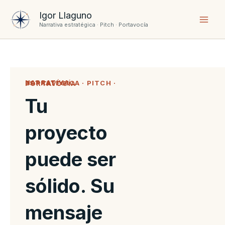
Ir
Igor Llaguno
al
Narrativa estratégica · Pitch · Portavocía
contenido
NARRATIVA ESTRATÉGICA · PITCH · PORTAVOCÍA
Tu
proyecto
puede ser
sólido. Su
mensaje